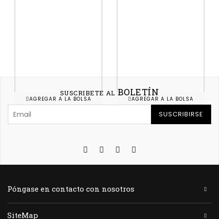
BOLETÍN
SUSCRIBETE AL
AGREGAR A LA BOLSA
AGREGAR A LA BOLSA
SUSCRIBIRSE
IMPRESORA TÉRMICA
LECTOR DE CODIGOS 2D
TICKETERA CBX POS89E USB
ARES ID-9208
- ETHERNET HOLA MARCO
S/ 490
S/ 550
S/ 590
Póngase en contacto con nosotros
SiteMap