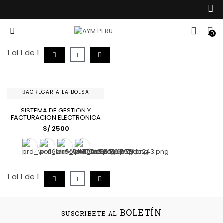
0
1
al
1
de
1
1
AGREGAR A LA BOLSA
NUEVO
SISTEMA DE GESTION Y
FACTURACION ELECTRONICA
S/ 2500
1
al
1
de
1
1
BOLETÍN
SUSCRIBETE AL