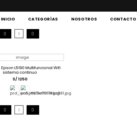
WORLDWIDE EXPRESS SHIPPING
INICIO
CATEGORÍAS
NOSOTROS
CONTACTO
1
Epson L5190 Multifuncional Wifi
AGREGAR A LA BOLSA
sistema continuo
S/ 1250
1